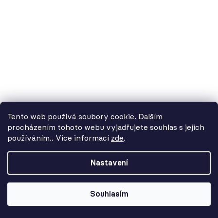
3 375 Kč
Tento web používá soubory cookie. Dalším
procházením tohoto webu vyjadřujete souhlas s jejich
používáním.. Více informací
zde
.
Od 3. 8. do 14. 8. máme
dovolenou. Objednávky
Nastavení
přijímáme, ale doručení se může o
pár dní prodloužit. Použijte kód
LETO26 a získejte 5% slevu jako
Souhlasím
kompenzaci!