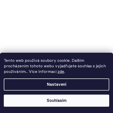
18 634 Kč
Tento web používá soubory cookie. Dalším
procházením tohoto webu vyjadřujete souhlas s jejich
používáním.. Více informací
zde
.
Od 3. 8. do 14. 8. máme
dovolenou. Objednávky
Nastavení
přijímáme, ale doručení se může o
pár dní prodloužit. Použijte kód
LETO26 a získejte 5% slevu jako
Souhlasím
kompenzaci!