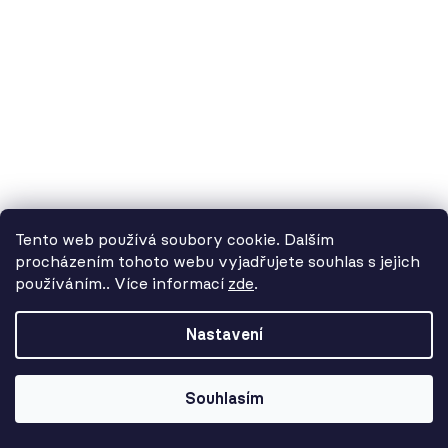
Tento web používá soubory cookie. Dalším
procházením tohoto webu vyjadřujete souhlas s jejich
používáním.. Více informací
zde
.
Od 3. 8. do 14. 8. máme
dovolenou. Objednávky
Nastavení
přijímáme, ale doručení se může o
pár dní prodloužit. Použijte kód
LETO26 a získejte 5% slevu jako
Souhlasím
kompenzaci!